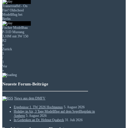
Trainerstaffel - On
Fire! Oldschool
Modellflug bei
Berlin
Fischer Modellbau
P-51D Mustang
3,10M mit 3W 150
R2
«
Zurück
1
/
1
Vor
»
Neueste Forum-Beiträge
News aus dem DMFV
Ergebnisse 1. TW 2026 Hochtaunus
5. August 2026
Holiday in Air, 3 Tage Modellflug auf dem Segelflugplatz in
Amberg
5. August 2026
In Gedenken an Dr. Helmut Quabeck
31. Juli 2026