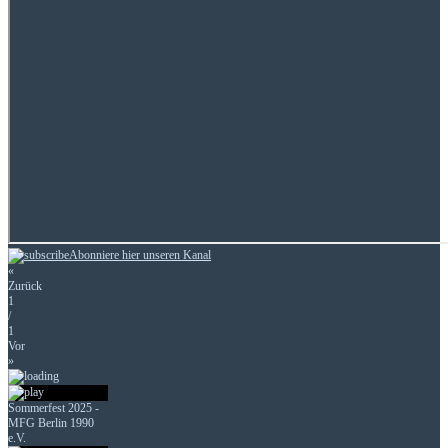
Abonniere hier unseren Kanal
«
Zurück
1
/
1
Vor
»
Sommerfest 2025 -
MFG Berlin 1990
e.V.