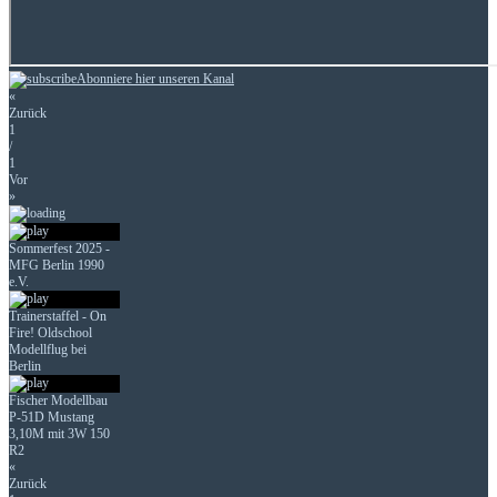
Abonniere hier unseren Kanal
«
Zurück
1
/
1
Vor
»
Sommerfest 2025 -
MFG Berlin 1990
e.V.
Trainerstaffel - On
Fire! Oldschool
Modellflug bei
Berlin
Fischer Modellbau
P-51D Mustang
3,10M mit 3W 150
R2
«
Zurück