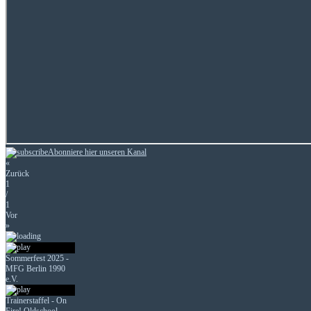
Abonniere hier unseren Kanal
«
Zurück
1
/
1
Vor
»
Sommerfest 2025 -
MFG Berlin 1990
e.V.
Trainerstaffel - On
Fire! Oldschool