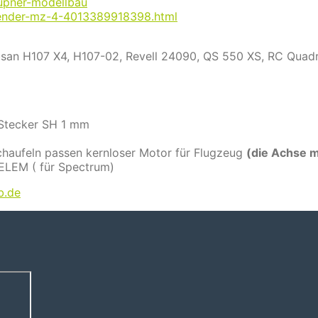
aupner-modellbau
sender-mz-4-4013389918398.html
ubsan H107 X4, H107-02, Revell 24090, QS 550 XS, RC Quadr
 Stecker SH 1 mm
m
haufeln passen kernloser Motor für Flugzeug
(die Achse 
LEM ( für Spectrum)
b.de