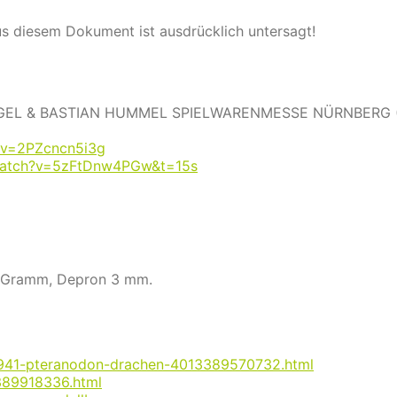
s diesem Dokument ist ausdrücklich untersagt!
GEL & BASTIAN HUMMEL SPIELWARENMESSE NÜRNBERG 
?v=2PZcncn5i3g
watch?v=5zFtDnw4PGw&t=15s
50 Gramm, Depron 3 mm.
81941-pteranodon-drachen-4013389570732.html
389918336.html