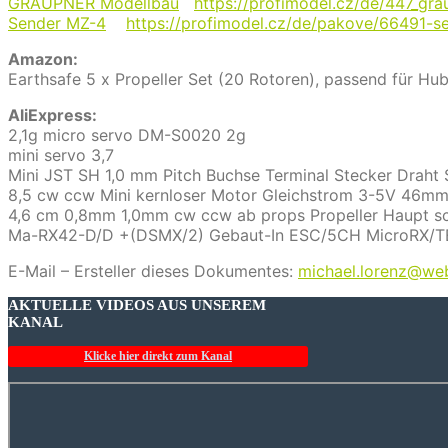
GRAUPNER Modellbau
https://profimodel.cz/de/447_gr
Sender MZ-4
https://profimodel.cz/de/pakove/66491-
Amazon:
Earthsafe 5 x Propeller Set (20 Rotoren), passend für H
AliExpress:
2,1g micro servo DM-S0020 2g
mini servo 3,7
Mini JST SH 1,0 mm Pitch Buchse Terminal Stecker Draht
8,5 cw ccw Mini kernloser Motor Gleichstrom 3-5V 46m
4,6 cm 0,8mm 1,0mm cw ccw ab props Propeller Haupt sc
Ma-RX42-D/D +(DSMX/2) Gebaut-In ESC/5CH MicroRX/TE
E-Mail – Ersteller dieses Dokumentes:
michael.lorenz@we
AKTUELLE VIDEOS AUS UNSEREM
KANAL
Klicke hier direkt zum Kanal