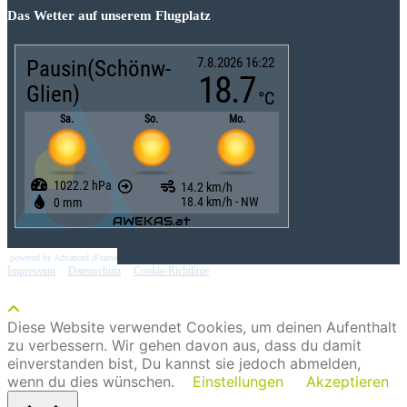
Das Wetter auf unserem Flugplatz
powered by Advanced iFrame
Impressum
|
Datenschutz
|
Cookie-Richtlinie
Diese Website verwendet Cookies, um deinen Aufenthalt
zu verbessern. Wir gehen davon aus, dass du damit
einverstanden bist, Du kannst sie jedoch abmelden,
wenn du dies wünschen.
Einstellungen
Akzeptieren