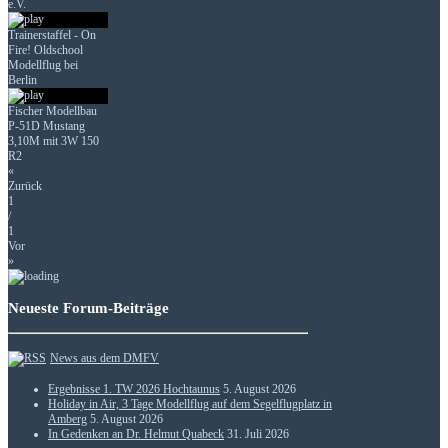
e.V.
Trainerstaffel - On
Fire! Oldschool
Modellflug bei
Berlin
Fischer Modellbau
P-51D Mustang
3,10M mit 3W 150
R2
«
Zurück
1
/
1
Vor
»
Neueste Forum-Beiträge
News aus dem DMFV
Ergebnisse 1. TW 2026 Hochtaunus
5. August 2026
Holiday in Air, 3 Tage Modellflug auf dem Segelflugplatz in
Amberg
5. August 2026
In Gedenken an Dr. Helmut Quabeck
31. Juli 2026