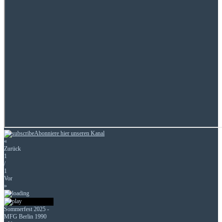
Abonniere hier unseren Kanal
«
Zurück
1
/
1
Vor
»
Sommerfest 2025 -
MFG Berlin 1990