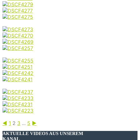
◄
1
2
3
...
5
►
AKTUELLE VIDEOS AUS UNSEREM
KANAL