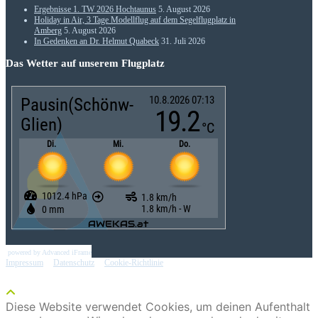
Ergebnisse 1. TW 2026 Hochtaunus
5. August 2026
Holiday in Air, 3 Tage Modellflug auf dem Segelflugplatz in
Amberg
5. August 2026
In Gedenken an Dr. Helmut Quabeck
31. Juli 2026
Das Wetter auf unserem Flugplatz
powered by Advanced iFrame
Impressum
|
Datenschutz
|
Cookie-Richtlinie
Diese Website verwendet Cookies, um deinen Aufenthalt