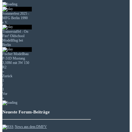
Sommerfest 2025 -
MFG Berlin 1990
e.V.
Trainerstaffel - On
Fire! Oldschool
Modellflug bei
Berlin
Fischer Modellbau
P-51D Mustang
3,10M mit 3W 150
R2
«
Zurück
1
/
1
Vor
»
Neueste Forum-Beiträge
News aus dem DMFV