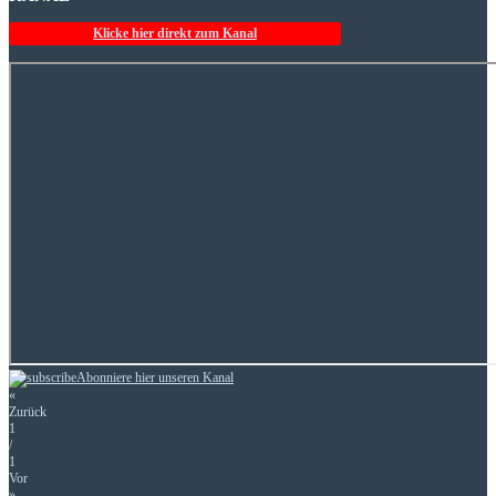
Klicke hier direkt zum Kanal
Abonniere hier unseren Kanal
«
Zurück
1
/
1
Vor
»