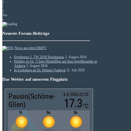
1
/
1
Vor
»
Neueste Forum-Beiträge
News aus dem DMFV
Ergebnisse 1. TW 2026 Hochtaunus
5. August 2026
Holiday in Air, 3 Tage Modellflug auf dem Segelflugplatz in
Amberg
5. August 2026
In Gedenken an Dr. Helmut Quabeck
31. Juli 2026
Das Wetter auf unserem Flugplatz