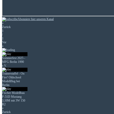
Abonniere hier unseren Kanal
«
Zurück
1
/
1
Vor
»
Sommerfest 2025 -
MFG Berlin 1990
e.V.
Trainerstaffel - On
Fire! Oldschool
Modellflug bei
Berlin
Fischer Modellbau
P-51D Mustang
3,10M mit 3W 150
R2
«
Zurück