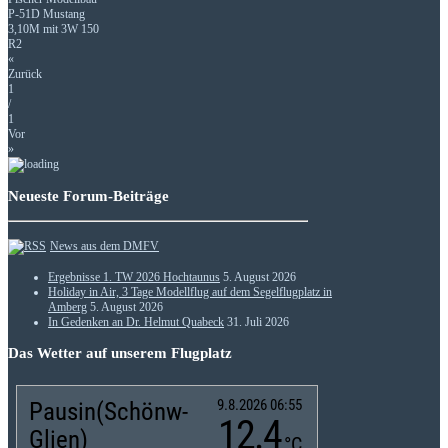
P-51D Mustang
3,10M mit 3W 150
R2
«
Zurück
1
/
1
Vor
»
Neueste Forum-Beiträge
News aus dem DMFV
Ergebnisse 1. TW 2026 Hochtaunus
5. August 2026
Holiday in Air, 3 Tage Modellflug auf dem Segelflugplatz in
Amberg
5. August 2026
In Gedenken an Dr. Helmut Quabeck
31. Juli 2026
Das Wetter auf unserem Flugplatz