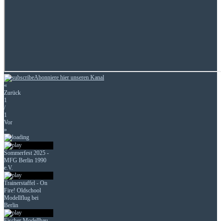
Abonniere hier unseren Kanal
«
Zurück
1
/
1
Vor
»
Sommerfest 2025 -
MFG Berlin 1990
e.V.
Trainerstaffel - On
Fire! Oldschool
Modellflug bei
Berlin
Fischer Modellbau